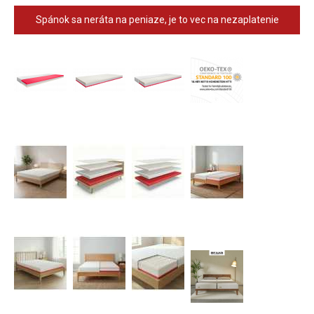
Spánok sa neráta na peniaze, je to vec na nezaplatenie