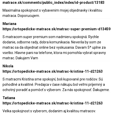
matrace.sk/comments/public_index/index/id-product/13183
Maximalna spokojnost s vybavenim mojej objednavky i kvalitou
matraca. Doporucujem.
Mariana
https://ortopedicke-matrace.sk/matrac-super-premium-d13459
S matracom super premium som nadmieru spokojná. Rychle
dodanie, odborne rady, dobra komunikacia. Neverila by som ze
matrac sa da objednat online bez vyskusania. Davam 5* uplne za
vsetko. Hlavne pani na telefone, ktora mi pomohla vybrat spravny
matrac. Dakujem Vam
Nikola
https://ortopedicke-matrace.sk/matrac-kristina-11-d21263
S matracmi Kristína sme spokojní, boli kupované pre rodičov. Sú
pohodlné a kvalitné. Predajca v čase nákupu bol veľmi príjemný a
ochotný poradiť a pomôcť s výberom. Za nás spokojnosť. Ďakujeme.
Tatiana
https://ortopedicke-matrace.sk/matrac-kristina-11-d21263
Velka spokojnost s vyberom, dodanim aj kvalitou matracov.