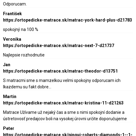
Odporucam.
František
https://ortopedicke-matrace.sk/matrac-york-hard-plus-d21783
spokojný na 100 %
Veronika
https://ortopedicke-matrace.sk/matrac-next-7-d21737
Najlepsie rozhodnutie
Jan
https://ortopedicke-matrace.sk/matrac-theodor-d13751
S matracmi sme s mamzelkou velmi spokojny odporucam ich
lkazdemu su fakt dobre…
Martin
https://ortopedicke-matrace.sk/matrac-kristina-11-d21263
Matrace Užívame už nejaký čas a sme s nimi spokojní dodanie a
ústretovosť predajcov boli na vysokej úrovni určite doporučujeme
Peter
https://ortopedicke-matrace.sk/pingui-roberts-diamonds-1--1-