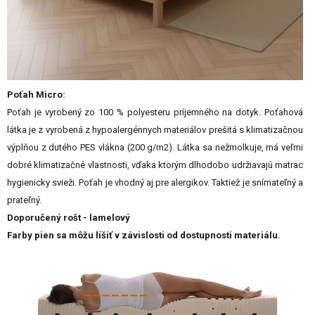
Poťah Micro:
Poťah je vyrobený zo 100 % polyesteru príjemného na dotyk. Poťahová
látka je z vyrobená z hypoalergénnych materiálov prešitá s klimatizačnou
výplňou z dutého PES vlákna (200 g/m2). Látka sa nežmolkuje, má veľmi
dobré klimatizačné vlastnosti, vďaka ktorým dlhodobo udržiavajú matrac
hygienicky svieži. Poťah je vhodný aj pre alergikov. Taktiež je snímateľný a
prateľný.
Doporučený rošt - lamelový
Farby pien sa môžu líšiť v závislosti od dostupnosti materiálu.