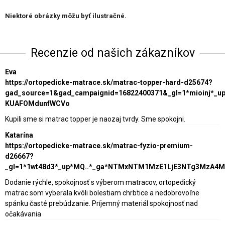
Niektoré obrázky môžu byť ilustračné.
Recenzie od našich zákazníkov
Eva
https://ortopedicke-matrace.sk/matrac-topper-hard-d25674?
gad_source=1&gad_campaignid=16822400371&_gl=1*mioinj*_
KUAFOMdunfWCVo
Kupili sme si matrac topper je naozaj tvrdy. Sme spokojni.
Katarína
https://ortopedicke-matrace.sk/matrac-fyzio-premium-
d26667?
_gl=1*1wt48d3*_up*MQ..*_ga*NTMxNTM1MzE1LjE3NTg3MzA4
Dodanie rýchle, spokojnosť s výberom matracov, ortopedický
matrac som vyberala kvôli bolestiam chrbtice a nedobrovoľne
spánku časté prebúdzanie. Príjemný materiál spokojnosť nad
očakávania