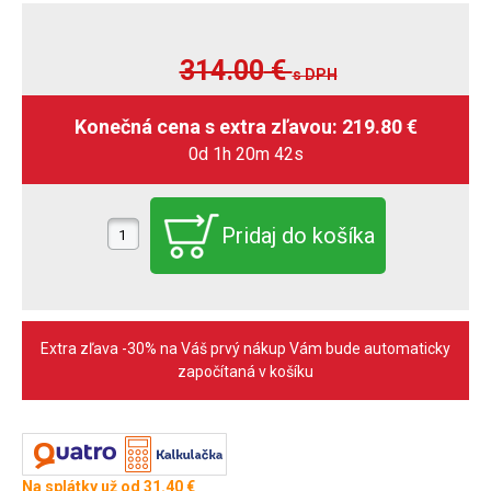
314.00
€
s DPH
0d 1h 20m 41s
Extra zľava -30% na Váš prvý nákup Vám bude automaticky
započítaná v košíku
Na splátky už od 31.40 €