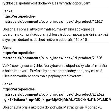
rýchlosť a spoľahlivosť dodávky. Bez výhrady odporúčam.
Lenka
https://ortopedicke-
matrace.sk/comments/public_index/index/id-product/12627
Objednala som si atypický matrac, maximálna spokojnosť s
tovarom, s komunikáciou, s rýchlou výrobou, naozaj pár dní a taktiež
s rýchlym dodaním, obchod môžem odporúčať 10 z 10...
Alena
https://ortopedicke-
matrace.sk/comments/public_index/index/id-product/21505
Veľká spokojnosť s rýchlosťou vybavenia objednávky, ale už menšia
s balením tovaru. Privítala by som neprehliadný obal, aby mi celá
ulica nehovorila,že som mala paplóny pred dverami.
Janka
https://ortopedicke-
matrace.sk/comments/public_index/index/id-product/25262?
_gl=1*1eikncr*_up*MQ..*_ga*MjA0NjMxMzY2NC4xNzI1NDY
Objednávka prišla ako bola dohodnutá, Matrac prišiel v poriadku,