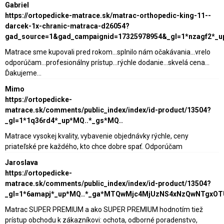
Gabriel
https://ortopedicke-matrace.sk/matrac-orthopedic-king-11--
darcek-1x-chranic-matraca-d26054?
gad_source=1&gad_campaignid=17325978954&_gl=1*nzagf2*_
Matrace sme kupovali pred rokom...splnilo nám očakávania...vrelo
odporúčam...profesionálny prístup...rýchle dodanie...skvelá cena...
Ďakujeme...
Mimo
https://ortopedicke-
matrace.sk/comments/public_index/index/id-product/13504?
_gl=1*1q36rd4*_up*MQ..*_gs*MQ..
Matrace vysokej kvality, vybavenie objednávky rýchle, ceny
priateľské pre každého, kto chce dobre spať. Odporúčam
Jaroslava
https://ortopedicke-
matrace.sk/comments/public_index/index/id-product/13504?
_gl=1*6amapj*_up*MQ..*_ga*MTQwMjc4MjUzNS4xNzQwNTgxO
Matrac SUPER PREMIUM a ako SUPER PREMIUM hodnotím tiež
prístup obchodu k zákazníkovi: ochota, odborné poradenstvo,