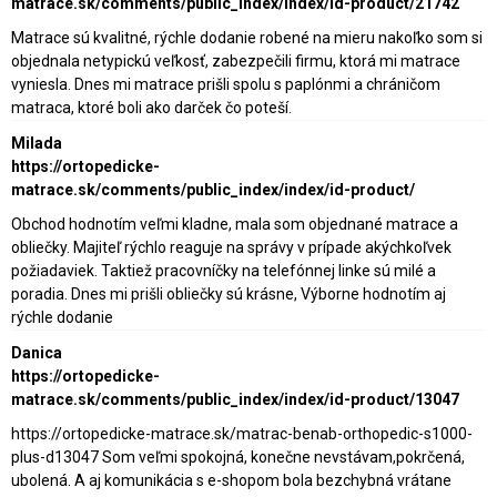
matrace.sk/comments/public_index/index/id-product/21742
Matrace sú kvalitné, rýchle dodanie robené na mieru nakoľko som si
objednala netypickú veľkosť, zabezpečili firmu, ktorá mi matrace
vyniesla. Dnes mi matrace prišli spolu s paplónmi a chráničom
matraca, ktoré boli ako darček čo poteší.
Milada
https://ortopedicke-
matrace.sk/comments/public_index/index/id-product/
Obchod hodnotím veľmi kladne, mala som objednané matrace a
obliečky. Majiteľ rýchlo reaguje na správy v prípade akýchkoľvek
požiadaviek. Taktiež pracovníčky na telefónnej linke sú milé a
poradia. Dnes mi prišli obliečky sú krásne, Výborne hodnotím aj
rýchle dodanie
Danica
https://ortopedicke-
matrace.sk/comments/public_index/index/id-product/13047
https://ortopedicke-matrace.sk/matrac-benab-orthopedic-s1000-
plus-d13047 Som veľmi spokojná, konečne nevstávam,pokrčená,
ubolená. A aj komunikácia s e-shopom bola bezchybná vrátane