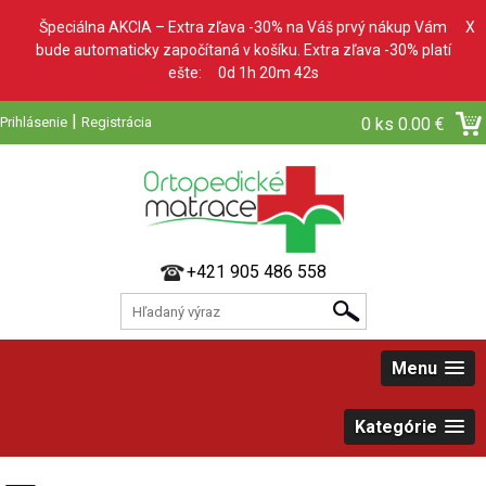
Špeciálna AKCIA – Extra zľava -30% na Váš prvý nákup Vám
X
bude automaticky započítaná v košíku. Extra zľava -30% platí
ešte:
0d 1h 20m 41s
|
Prihlásenie
Registrácia
0 ks
0.00 €
+421 905 486 558
Menu
Kategórie