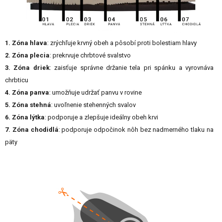
1. Zóna hlava
: zrýchľuje krvný obeh a pôsobí proti bolestiam hlavy
2. Zóna plecia
: prekrvuje chrbtové svalstvo
3. Zóna driek
: zaisťuje správne držanie tela pri spánku a vyrovnáva
chrbticu
4. Zóna panva
: umožňuje udržať panvu v rovine
5. Zóna stehná
: uvoľnenie stehenných svalov
6. Zóna lýtka
: podporuje a zlepšuje ideálny obeh krvi
7. Zóna chodidlá
: podporuje odpočinok nôh bez nadmerného tlaku na
päty