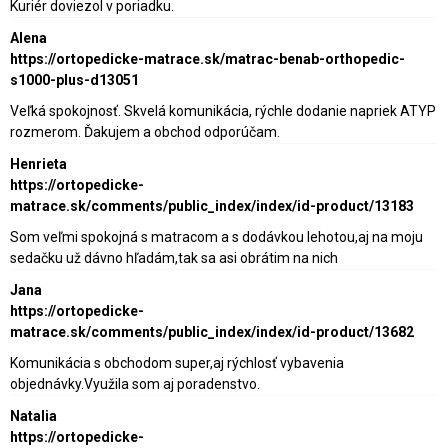
Kuriér doviezol v poriadku.
Alena
https://ortopedicke-matrace.sk/matrac-benab-orthopedic-
s1000-plus-d13051
Veľká spokojnosť. Skvelá komunikácia, rýchle dodanie napriek ATYP
rozmerom. Ďakujem a obchod odporúčam.
Henrieta
https://ortopedicke-
matrace.sk/comments/public_index/index/id-product/13183
Som veľmi spokojná s matracom a s dodávkou lehotou,aj na moju
sedačku už dávno hľadám,tak sa asi obrátim na nich
Jana
https://ortopedicke-
matrace.sk/comments/public_index/index/id-product/13682
Komunikácia s obchodom super,aj rýchlosť vybavenia
objednávky.Využila som aj poradenstvo.
Natalia
https://ortopedicke-