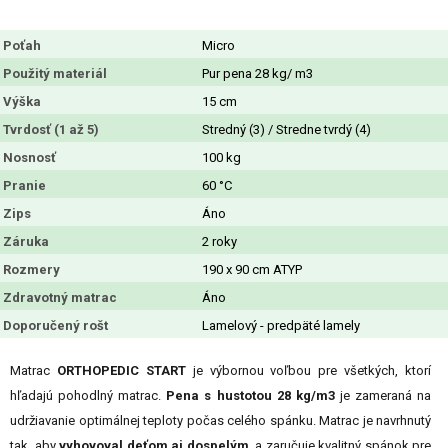
Poťah
Micro
Použitý materiál
Pur pena 28 kg/ m3
Výška
15 cm
Tvrdosť (1 až 5)
Stredný (3) / Stredne tvrdý (4)
Nosnosť
100 kg
Pranie
60 °C
Zips
Áno
Záruka
2 roky
Rozmery
190 x 90 cm ATYP
Zdravotný matrac
Áno
Doporučený rošt
Lamelový - predpäté lamely
Matrac
ORTHOPEDIC START
je výbornou voľbou pre všetkých, ktorí
hľadajú pohodlný matrac.
Pena s hustotou 28 kg/m3
je zameraná na
udržiavanie optimálnej teploty počas celého spánku. Matrac je navrhnutý
tak, aby
vyhovoval deťom aj dospelým
, a zaručuje kvalitný spánok pre