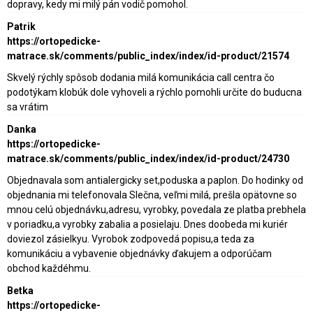
dopravy, kedy mi milý pán vodič pomohol.
Patrik
https://ortopedicke-
matrace.sk/comments/public_index/index/id-product/21574
Skvelý rýchly spôsob dodania milá komunikácia call centra čo
podotýkam klobúk dole vyhoveli a rýchlo pomohli určite do buducna
sa vrátim
Danka
https://ortopedicke-
matrace.sk/comments/public_index/index/id-product/24730
Objednavala som antialergicky set,poduska a paplon. Do hodinky od
objednania mi telefonovala Slečna, veľmi milá, prešla opätovne so
mnou celú objednávku,adresu, vyrobky, povedala ze platba prebhela
v poriadku,a vyrobky zabalia a posielaju. Dnes doobeda mi kuriér
doviezol zásielkyu. Vyrobok zodpovedá popisu,a teda za
komunikáciu a vybavenie objednávky ďakujem a odporúčam
obchod každéhmu.
Betka
https://ortopedicke-