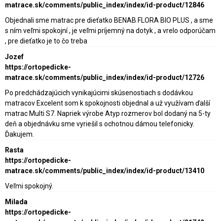
matrace.sk/comments/public_index/index/id-product/12846
Objednali sme matrac pre dieťatko BENAB FLORA BIO PLUS , a sme
s ním veľmi spokojní , je veľmi príjemný na dotyk , a vrelo odporúčam
, pre dieťatko je to čo treba
Jozef
https://ortopedicke-
matrace.sk/comments/public_index/index/id-product/12726
Po predchádzajúcich vynikajúcimi skúsenostiach s dodávkou
matracov Excelent som k spokojnosti objednal a už využívam ďalší
matrac Multi S7. Napriek výrobe Atyp rozmerov bol dodaný na 5-ty
deň a objednávku sme vyriešil s ochotnou dámou telefonicky.
Ďakujem.
Rasta
https://ortopedicke-
matrace.sk/comments/public_index/index/id-product/13410
Veľmi spokojný.
Milada
https://ortopedicke-