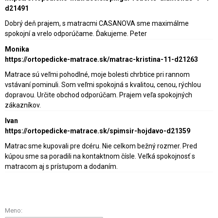
d21491
Dobrý deň prajem, s matracmi CASANOVA sme maximálme
spokojní a vrelo odporúčame. Ďakujeme. Peter
Monika
https://ortopedicke-matrace.sk/matrac-kristina-11-d21263
Matrace sú veľmi pohodlné, moje bolesti chrbtice pri rannom
vstávaní pominuli. Som veľmi spokojná s kvalitou, cenou, rýchlou
dopravou. Určite obchod odporúčam. Prajem veľa spokojných
zákazníkov.
Ivan
https://ortopedicke-matrace.sk/spimsir-hojdavo-d21359
Matrac sme kupovali pre dcéru. Nie celkom bežný rozmer. Pred
kúpou sme sa poradili na kontaktnom čísle. Veľká spokojnosť s
matracom aj s prístupom a dodaním.
Meno: