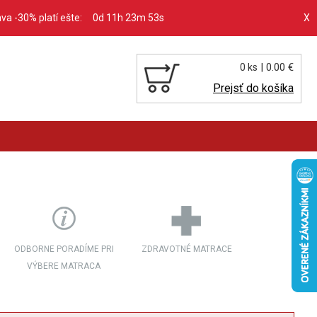
ava -30% platí ešte:
0d 11h 23m 51s
X
| 0.00 €
0 ks
Prejsť do košíka
ODBORNE PORADÍME PRI
ZDRAVOTNÉ MATRACE
VÝBERE MATRACA