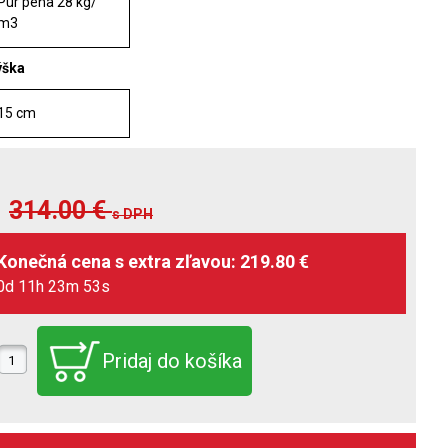
Pur pena 28 kg/
m3
ýška
15 cm
314.00
€
s DPH
0d 11h 23m 51s