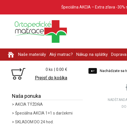
Špeciálna AKCIA – Extra zľava -30% 
Naše materiály
Aký matrac?
Nákup na splátky
Doprava 
| 0.00 €
0 ks
Nachádzate sa t
Prejsť do košíka
Naša ponuka
NADŠTANDA
AKCIA TÝŽDŇA
DO
Špeciálna AKCIA 1+1 s darčekmi
SKLADOM DO 24 hod.