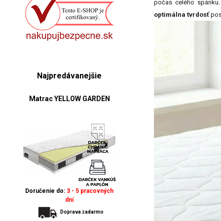
počas celého spánku. 
optimálna tvrdosť
pos
Najpredávanejšie
Matrac YELLOW GARDEN
Doručenie do:
3 - 5 pracovných
dní
Doprava zadarmo