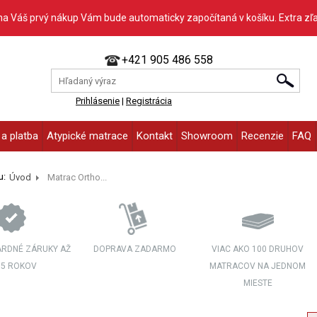
na Váš prvý nákup Vám bude automaticky započítaná v košíku. Extra zľ
+421 905 486 558
Prihlásenie
|
Registrácia
a platba
Atypické matrace
Kontakt
Showroom
Recenzie
FAQ
u:
Úvod
Matrac Ortho...
RDNÉ ZÁRUKY AŽ
DOPRAVA ZADARMO
VIAC AKO 100 DRUHOV
 5 ROKOV
MATRACOV NA JEDNOM
MIESTE