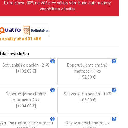
Extra zľava -30% na Váš prvý nákup Vám bude automaticky
započítaná v košíku
 splátky už od 31.40 €
íplatková služba
Set vankúš a paplón - 2 KS
Doporučujeme chránič
[+132.00 €]
matraca + 1 ks
[+52.00 €]
Doporučujeme chránič
Set vankúš a paplón - 1 KS
matraca + 2 ks
[+66.00 €]
[+104.00 €]
Výmena matraca bez starosti
Odvoz starých matracov