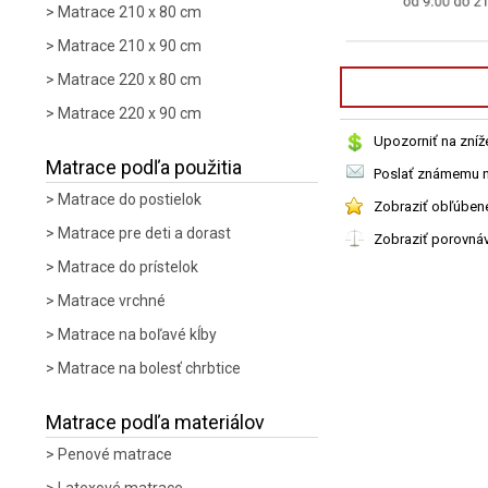
Matrace 210 x 80 cm
Matrace 210 x 90 cm
Matrace 220 x 80 cm
Matrace 220 x 90 cm
Upozorniť na zníž
Matrace podľa použitia
Poslať známemu n
Matrace do postielok
Zobraziť obľúben
Matrace pre deti a dorast
Zobraziť porovná
Matrace do prístelok
Matrace vrchné
Matrace na boľavé kĺby
Matrace na bolesť chrbtice
Matrace podľa materiálov
Penové matrace