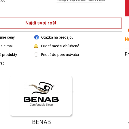
Nájdi svoj rošt.
enie ceny
Otázka na predajcu
Na
a e-mail
Pridať medzi obľúbené
Pr
é produkty
Pridať do porovnávača
vač
BENAB