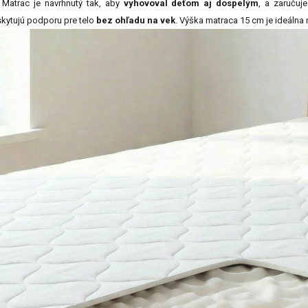
Matrac je navrhnutý tak, aby
vyhovoval deťom aj dospelým
, a zaručuj
kytujú podporu pre telo
bez ohľadu na vek
. Výška matraca 15 cm je ideálna