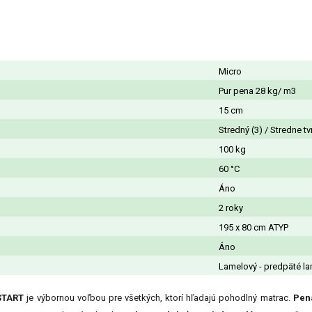
Micro
Pur pena 28 kg/ m3
15 cm
Stredný (3) / Stredne tv
100 kg
60 °C
Áno
2 roky
195 x 80 cm ATYP
Áno
Lamelový - predpäté la
START
je výbornou voľbou pre všetkých, ktorí hľadajú pohodlný matrac.
Pen