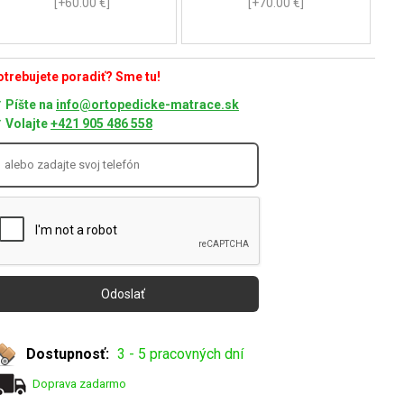
[+60.00 €]
[+70.00 €]
trebujete poradiť? Sme tu!
Píšte na
info@ortopedicke-matrace.sk
Volajte
+421 905 486 558
Dostupnosť:
3 - 5 pracovných dní
Doprava zadarmo