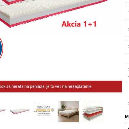
ok sa neráta na peniaze, je to vec na nezaplatenie
Ma